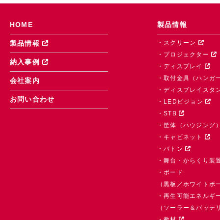
HOME
製品情報
・スクリーン
製品情報
・プロジェクター
納入事例
・ディスプレイ
・取付金具（ハンガ
会社案内
・ディスプレイスタ
お問い合わせ
・LEDビジョン
・STB
・筐体（ハウジング
・キャビネット
・バトン
・舞台・からくり装
・ボード
（黒板／ホワイトボ
・再生可能エネルギ
（ソーラー＆バッテ
・教材